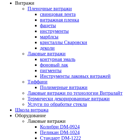
Витражи
Пленочные витражи
свинцовая лента
витражная пленка
фацеты
инструменты
марблсы
кристаллы Сваровски
деколи
Лаковые витражи
контурная эмаль
фоновый лак
пигменты
Инструменты лаковых витражей
Тиффани
Полимерные витражи
Лаковые витражи по технологии Витралайт
Термически декорированные витражи
Услуги по обработке стекла
Школа витража
Оборудование
Лаковые витражи
Колибри DM-0924
Пеликан DM-1024
Стандарт DM-1222