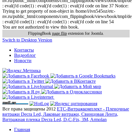
nv.ru/public_html/components/com_flippingbook/views/book/tmpl/def
: eval()'d code(1) : eval()'d code(1) : eval()'d code on line 37 Notice:
Trying to get property of non-object in /home/i/ivn545oz/etc-
nv.ru/public_html/components/com_flippingbook/views/book/tmpl/def
: eval()'d code(1) : eval()'d code(1) : eval()'d code on line 54
You are not authorized to view this book.
FlippingBook
page flip
extension for Joomla.
Switch to Desktop Version
Контакты
Видеоблог
Новости
Все права защищены 2012
ЕТС-Витражкомплект - Пленочные
витражи Decra Led, Лаковые витражи, Свинцовая Лента,
Витражная пленка Decra Led, D-C-Fix, 3M, Armolan
Главная