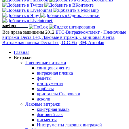
Все права защищены 2012
ЕТС-Витражкомплект - Пленочные
витражи Decra Led, Лаковые витражи, Свинцовая Лента,
Витражная пленка Decra Led, D-C-Fix, 3M, Armolan
Главная
Витражи
Пленочные витражи
свинцовая лента
витражная пленка
фацеты
инструменты
марблсы
кристаллы Сваровски
деколи
Лаковые витражи
контурная эмаль
фоновый лак
пигменты
Инструменты лаковых витражей