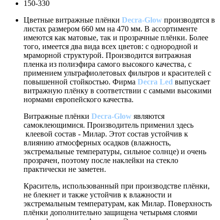
150-330
Цветные витражные плёнки
Decra-Glow
производятся в
листах размером 660 мм на 470 мм. В ассортименте
имеются как матовые, так и прозрачные плёнки. Более
того, имеется два вида всех цветов: с однородной и
мраморной структурой. Производится витражная
пленка из полиэфира самого высокого качества, с
примением ультрафиолетовых фильтров и красителей с
повышенной стойкостью. Фирма
Decra Led
выпускает
витражную плёнку в соответствии с самыми высокими
нормами европейского качества.
Витражные плёнки
Decra-Glow
являются
самоклеющимися. Производитель применил здесь
клеевой состав - Милар. Этот состав устойчив к
влиянию атмосферных осадков (влажность,
экстремальные температуры, сильное солнце) и очень
прозрачен, поэтому после наклейки на стекло
практически не заметен.
Краситель, использованный при производстве плёнки,
не блекнет и также устойчив к влажности и
экстремальным температурам, как Милар. Поверхность
плёнки дополнительно защищена четырьмя слоями