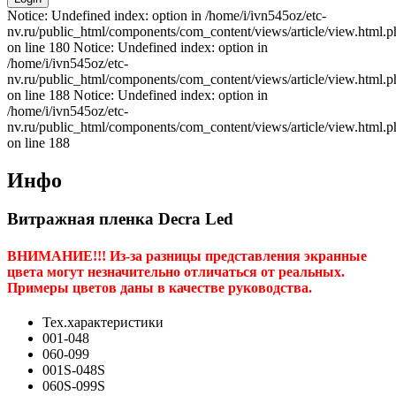
Notice: Undefined index: option in /home/i/ivn545oz/etc-
nv.ru/public_html/components/com_content/views/article/view.html.p
on line 180 Notice: Undefined index: option in
/home/i/ivn545oz/etc-
nv.ru/public_html/components/com_content/views/article/view.html.p
on line 188 Notice: Undefined index: option in
/home/i/ivn545oz/etc-
nv.ru/public_html/components/com_content/views/article/view.html.p
on line 188
Инфо
Витражная пленка Decra Led
ВНИМАНИЕ!!! Из-за разницы представления экранные
цвета могут незначительно отличаться от реальных.
Примеры цветов даны в качестве руководства.
Тех.характеристики
001-048
060-099
001S-048S
060S-099S