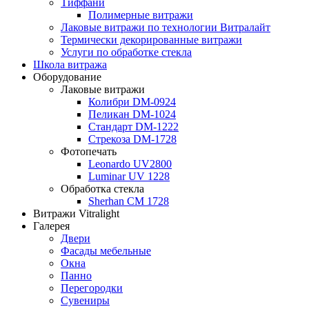
Тиффани
Полимерные витражи
Лаковые витражи по технологии Витралайт
Термически декорированные витражи
Услуги по обработке стекла
Школа витража
Оборудование
Лаковые витражи
Колибри DM-0924
Пеликан DM-1024
Стандарт DM-1222
Стрекоза DM-1728
Фотопечать
Leonardo UV2800
Luminar UV 1228
Обработка стекла
Sherhan CM 1728
Витражи Vitralight
Галерея
Двери
Фасады мебельные
Окна
Панно
Перегородки
Сувениры