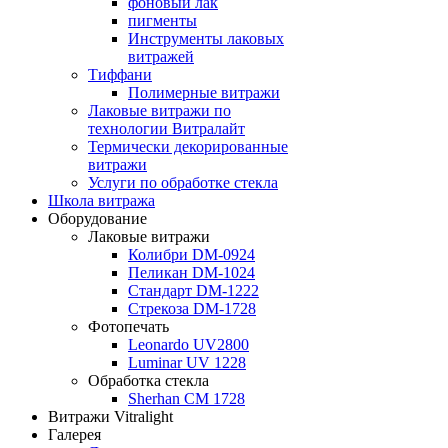
фоновый лак
пигменты
Инструменты лаковых
витражей
Тиффани
Полимерные витражи
Лаковые витражи по
технологии Витралайт
Термически декорированные
витражи
Услуги по обработке стекла
Школа витража
Оборудование
Лаковые витражи
Колибри DM-0924
Пеликан DM-1024
Стандарт DM-1222
Стрекоза DM-1728
Фотопечать
Leonardo UV2800
Luminar UV 1228
Обработка стекла
Sherhan CM 1728
Витражи Vitralight
Галерея