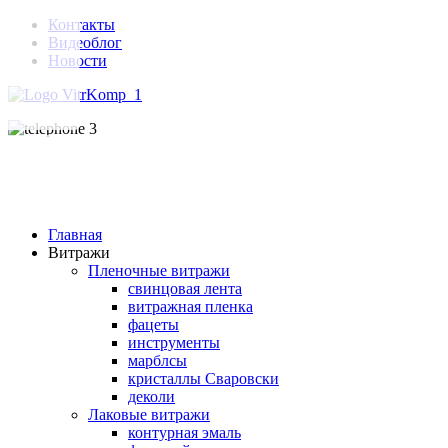
Контакты
Видеоблог
Новости
Главная
Витражи
Пленочные витражи
свинцовая лента
витражная пленка
фацеты
инструменты
марблсы
кристаллы Сваровски
деколи
Лаковые витражи
контурная эмаль