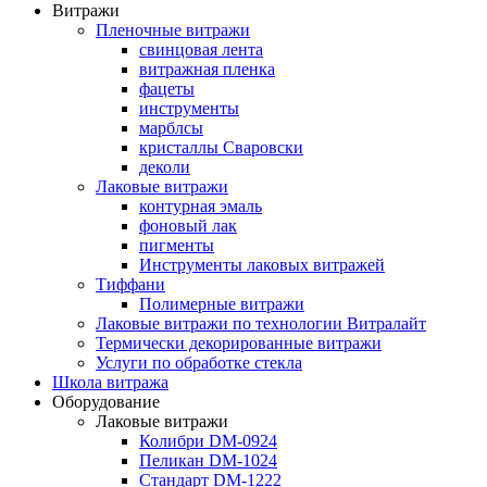
Витражи
Пленочные витражи
свинцовая лента
витражная пленка
фацеты
инструменты
марблсы
кристаллы Сваровски
деколи
Лаковые витражи
контурная эмаль
фоновый лак
пигменты
Инструменты лаковых витражей
Тиффани
Полимерные витражи
Лаковые витражи по технологии Витралайт
Термически декорированные витражи
Услуги по обработке стекла
Школа витража
Оборудование
Лаковые витражи
Колибри DM-0924
Пеликан DM-1024
Стандарт DM-1222