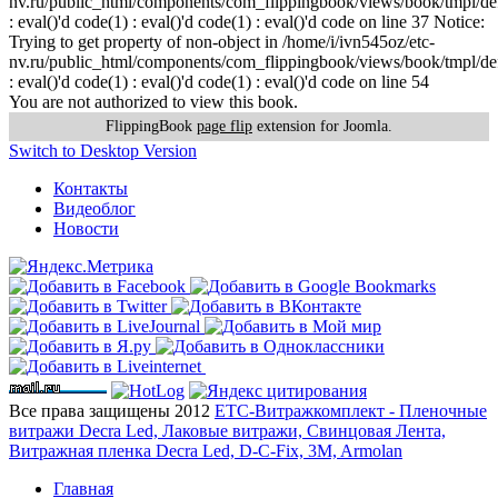
nv.ru/public_html/components/com_flippingbook/views/book/tmpl/def
: eval()'d code(1) : eval()'d code(1) : eval()'d code on line 37 Notice:
Trying to get property of non-object in /home/i/ivn545oz/etc-
nv.ru/public_html/components/com_flippingbook/views/book/tmpl/def
: eval()'d code(1) : eval()'d code(1) : eval()'d code on line 54
You are not authorized to view this book.
FlippingBook
page flip
extension for Joomla.
Switch to Desktop Version
Контакты
Видеоблог
Новости
Все права защищены 2012
ЕТС-Витражкомплект - Пленочные
витражи Decra Led, Лаковые витражи, Свинцовая Лента,
Витражная пленка Decra Led, D-C-Fix, 3M, Armolan
Главная