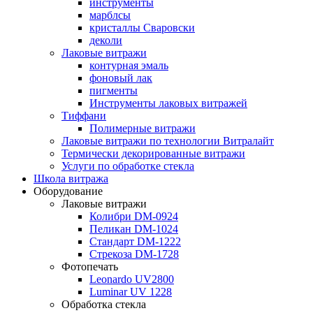
инструменты
марблсы
кристаллы Сваровски
деколи
Лаковые витражи
контурная эмаль
фоновый лак
пигменты
Инструменты лаковых витражей
Тиффани
Полимерные витражи
Лаковые витражи по технологии Витралайт
Термически декорированные витражи
Услуги по обработке стекла
Школа витража
Оборудование
Лаковые витражи
Колибри DM-0924
Пеликан DM-1024
Стандарт DM-1222
Стрекоза DM-1728
Фотопечать
Leonardo UV2800
Luminar UV 1228
Обработка стекла