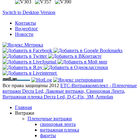
Switch to Desktop Version
Контакты
Видеоблог
Новости
Все права защищены 2012
ЕТС-Витражкомплект - Пленочные
витражи Decra Led, Лаковые витражи, Свинцовая Лента,
Витражная пленка Decra Led, D-C-Fix, 3M, Armolan
Главная
Витражи
Пленочные витражи
свинцовая лента
витражная пленка
фацеты