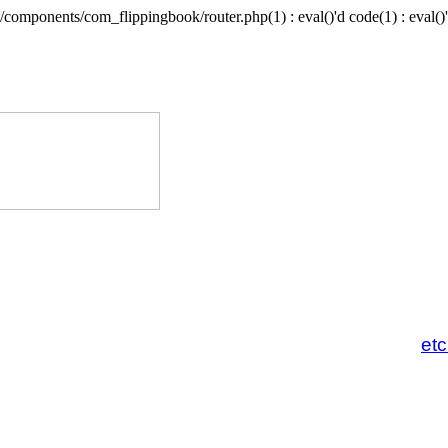
/components/com_flippingbook/router.php(1) : eval()'d code(1) : eval()'
et