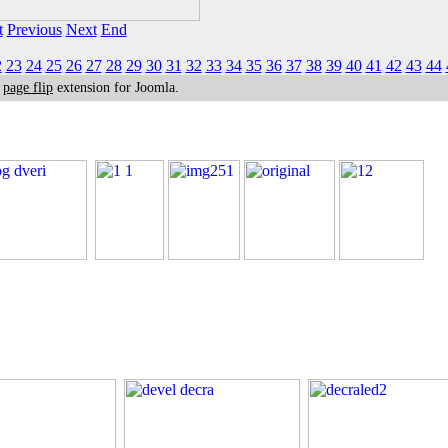
t
Previous
Next
End
2
23
24
25
26
27
28
29
30
31
32
33
34
35
36
37
38
39
40
41
42
43
44
k
page flip
extension for Joomla.