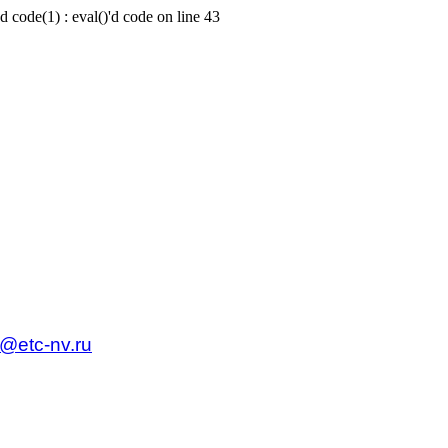
d code(1) : eval()'d code on line 43
c@etc-nv.ru