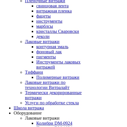
Пленочные витражи
свинцовая лента
витражная пленка
фацеты
инструменты
марблсы
кристаллы Сваровски
деколи
Лаковые витражи
контурная эмаль
фоновый лак
пигменты
Инструменты лаковых
витражей
Тиффани
Полимерные витражи
Лаковые витражи по
технологии Витралайт
Термически декорированные
витражи
Услуги по обработке стекла
Школа витража
Оборудование
Лаковые витражи
Колибри DM-0924