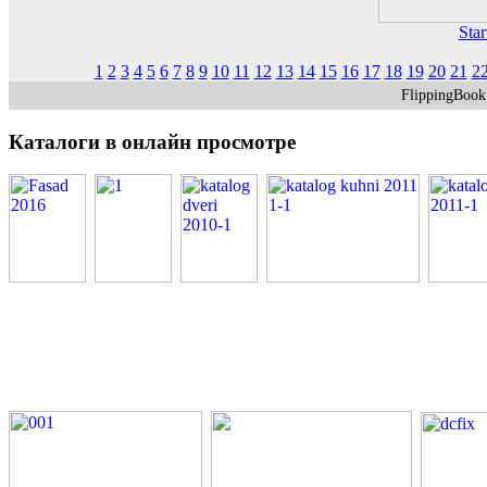
Star
1
2
3
4
5
6
7
8
9
10
11
12
13
14
15
16
17
18
19
20
21
2
FlippingBoo
Каталоги
в онлайн просмотре
PDF каталоги