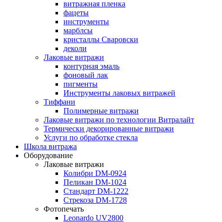
витражная пленка
фацеты
инструменты
марблсы
кристаллы Сваровски
деколи
Лаковые витражи
контурная эмаль
фоновый лак
пигменты
Инструменты лаковых витражей
Тиффани
Полимерные витражи
Лаковые витражи по технологии Витралайт
Термически декорированные витражи
Услуги по обработке стекла
Школа витража
Оборудование
Лаковые витражи
Колибри DM-0924
Пеликан DM-1024
Стандарт DM-1222
Стрекоза DM-1728
Фотопечать
Leonardo UV2800