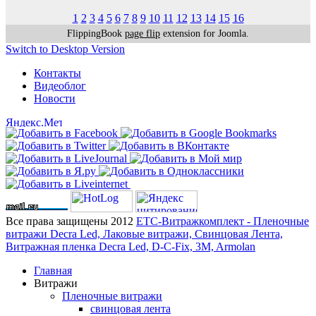
1
2
3
4
5
6
7
8
9
10
11
12
13
14
15
16
FlippingBook
page flip
extension for Joomla.
Switch to Desktop Version
Контакты
Видеоблог
Новости
Все права защищены 2012
ЕТС-Витражкомплект - Пленочные
витражи Decra Led, Лаковые витражи, Свинцовая Лента,
Витражная пленка Decra Led, D-C-Fix, 3M, Armolan
Главная
Витражи
Пленочные витражи
свинцовая лента