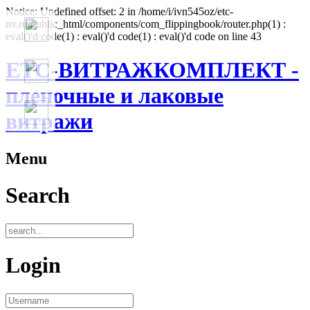
Notice: Undefined offset: 2 in /home/i/ivn545oz/etc-
nv.ru/public_html/components/com_flippingbook/router.php(1) :
eval()'d code(1) : eval()'d code(1) : eval()'d code on line 43
ЕТС-ВИТРАЖКОМПЛЕКТ -
пленочные и лаковые
витражи
Menu
Search
Login