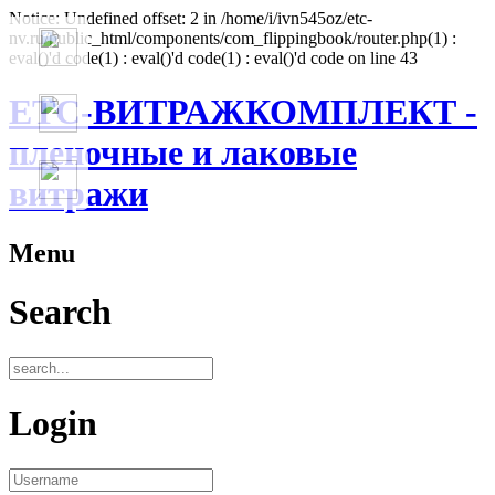
Notice: Undefined offset: 2 in /home/i/ivn545oz/etc-
nv.ru/public_html/components/com_flippingbook/router.php(1) :
eval()'d code(1) : eval()'d code(1) : eval()'d code on line 43
ЕТС-ВИТРАЖКОМПЛЕКТ -
пленочные и лаковые
витражи
Menu
Search
Login