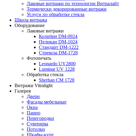
Лаковые витражи по технологии Витралайт
Термически декорированные витражи
Услуги по обработке стекла
Школа витража
Оборудование
Лаковые витражи
Колибри DM-0924
Пеликан DM-1024
Стандарт DM-1222
Стрекоза DM-1728
Фотопечать
Leonardo UV2800
Luminar UV 1228
Обработка стекла
Sherhan CM 1728
Витражи Vitralight
Галерея
Двери
Фасады мебельные
Окна
Панно
Перегородки
Сувениры
Потолки
Шкафы-купе