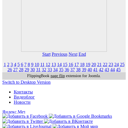
Start
Previous
Next
End
1
2
3
4
5
6
7
8
9
10
11
12
13
14
15
16
17
18
19
20
21
22
23
24
25
26
27
28
29
30
31
32
33
34
35
36
37
38
39
40
41
42
43
44
45
FlippingBook
page flip
extension for Joomla.
Switch to Desktop Version
Контакты
Видеоблог
Новости