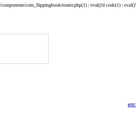
/components/com_flippingbook/router.php(1) : eval()'d code(1) : eval()'
et