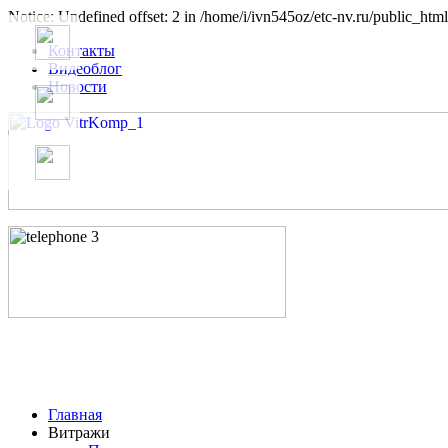
Notice: Undefined offset: 2 in /home/i/ivn545oz/etc-nv.ru/public_html
Контакты
Видеоблог
Новости
Главная
Витражи