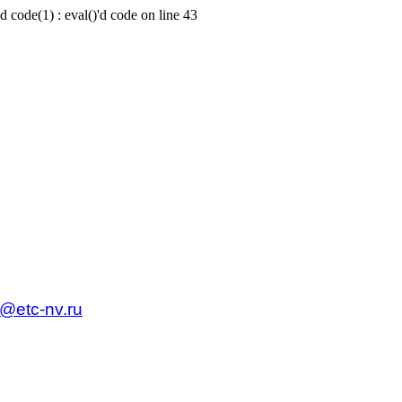
d code(1) : eval()'d code on line 43
c@etc-nv.ru