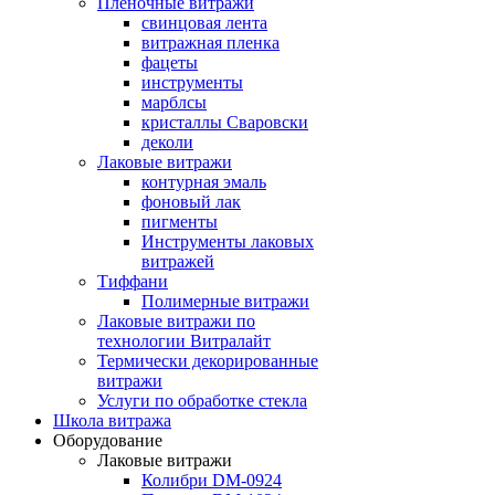
Пленочные витражи
свинцовая лента
витражная пленка
фацеты
инструменты
марблсы
кристаллы Сваровски
деколи
Лаковые витражи
контурная эмаль
фоновый лак
пигменты
Инструменты лаковых
витражей
Тиффани
Полимерные витражи
Лаковые витражи по
технологии Витралайт
Термически декорированные
витражи
Услуги по обработке стекла
Школа витража
Оборудование
Лаковые витражи
Колибри DM-0924