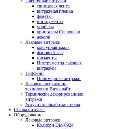
Пленочные витражи
свинцовая лента
витражная пленка
фацеты
инструменты
марблсы
кристаллы Сваровски
деколи
Лаковые витражи
контурная эмаль
фоновый лак
пигменты
Инструменты лаковых
витражей
Тиффани
Полимерные витражи
Лаковые витражи по
технологии Витралайт
Термически декорированные
витражи
Услуги по обработке стекла
Школа витража
Оборудование
Лаковые витражи
Колибри DM-0924