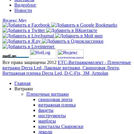
Видеоблог
Новости
Все права защищены 2012
ЕТС-Витражкомплект - Пленочные
витражи Decra Led, Лаковые витражи, Свинцовая Лента,
Витражная пленка Decra Led, D-C-Fix, 3M, Armolan
Главная
Витражи
Пленочные витражи
свинцовая лента
витражная пленка
фацеты
инструменты
марблсы
кристаллы Сваровски
деколи