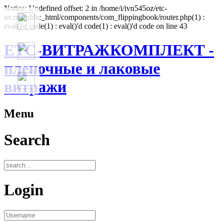
Notice: Undefined offset: 2 in /home/i/ivn545oz/etc-
nv.ru/public_html/components/com_flippingbook/router.php(1) :
eval()'d code(1) : eval()'d code(1) : eval()'d code on line 43
ЕТС-ВИТРАЖКОМПЛЕКТ -
пленочные и лаковые
витражи
Menu
Search
Login