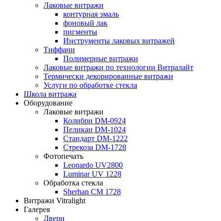
Лаковые витражи
контурная эмаль
фоновый лак
пигменты
Инструменты лаковых витражей
Тиффани
Полимерные витражи
Лаковые витражи по технологии Витралайт
Термически декорированные витражи
Услуги по обработке стекла
Школа витража
Оборудование
Лаковые витражи
Колибри DM-0924
Пеликан DM-1024
Стандарт DM-1222
Стрекоза DM-1728
Фотопечать
Leonardo UV2800
Luminar UV 1228
Обработка стекла
Sherhan CM 1728
Витражи Vitralight
Галерея
Двери