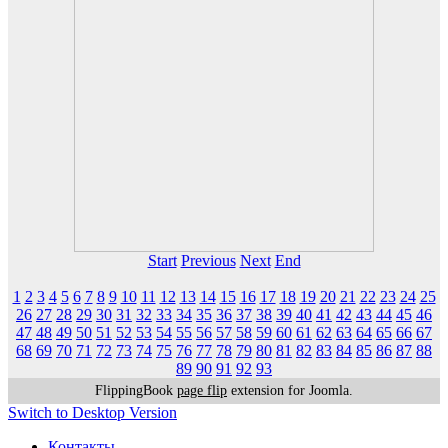
Start
Previous
Next
End
1
2
3
4
5
6
7
8
9
10
11
12
13
14
15
16
17
18
19
20
21
22
23
24
25
26
27
28
29
30
31
32
33
34
35
36
37
38
39
40
41
42
43
44
45
46
47
48
49
50
51
52
53
54
55
56
57
58
59
60
61
62
63
64
65
66
67
68
69
70
71
72
73
74
75
76
77
78
79
80
81
82
83
84
85
86
87
88
89
90
91
92
93
FlippingBook
page flip
extension for Joomla.
Switch to Desktop Version
Контакты