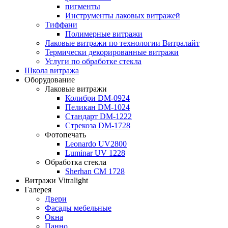
пигменты
Инструменты лаковых витражей
Тиффани
Полимерные витражи
Лаковые витражи по технологии Витралайт
Термически декорированные витражи
Услуги по обработке стекла
Школа витража
Оборудование
Лаковые витражи
Колибри DM-0924
Пеликан DM-1024
Стандарт DM-1222
Стрекоза DM-1728
Фотопечать
Leonardo UV2800
Luminar UV 1228
Обработка стекла
Sherhan CM 1728
Витражи Vitralight
Галерея
Двери
Фасады мебельные
Окна
Панно