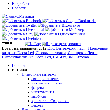
Видеоблог
Новости
Все права защищены 2012
ЕТС-Витражкомплект - Пленочные
витражи Decra Led, Лаковые витражи, Свинцовая Лента,
Витражная пленка Decra Led, D-C-Fix, 3M, Armolan
Главная
Витражи
Пленочные витражи
свинцовая лента
витражная пленка
фацеты
инструменты
марблсы
кристаллы Сваровски
деколи
Лаковые витражи