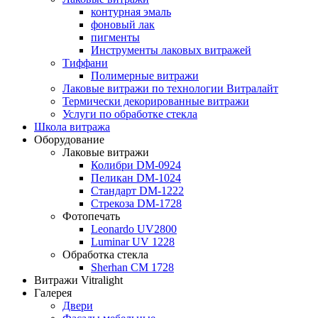
контурная эмаль
фоновый лак
пигменты
Инструменты лаковых витражей
Тиффани
Полимерные витражи
Лаковые витражи по технологии Витралайт
Термически декорированные витражи
Услуги по обработке стекла
Школа витража
Оборудование
Лаковые витражи
Колибри DM-0924
Пеликан DM-1024
Стандарт DM-1222
Стрекоза DM-1728
Фотопечать
Leonardo UV2800
Luminar UV 1228
Обработка стекла
Sherhan CM 1728
Витражи Vitralight
Галерея
Двери