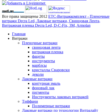
Все права защищены 2012
ЕТС-Витражкомплект - Пленочные
витражи Decra Led, Лаковые витражи, Свинцовая Лента,
Витражная пленка Decra Led, D-C-Fix, 3M, Armolan
Главная
Витражи
Пленочные витражи
свинцовая лента
витражная пленка
фацеты
инструменты
марблсы
кристаллы Сваровски
деколи
Лаковые витражи
контурная эмаль
фоновый лак
пигменты
Инструменты лаковых витражей
Тиффани
Полимерные витражи
Лаковые витражи по технологии Витралайт