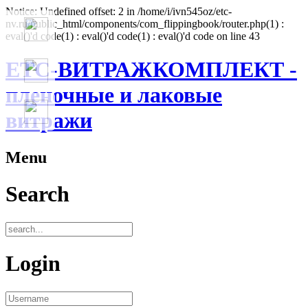
Notice: Undefined offset: 2 in /home/i/ivn545oz/etc-
nv.ru/public_html/components/com_flippingbook/router.php(1) :
eval()'d code(1) : eval()'d code(1) : eval()'d code on line 43
ЕТС-ВИТРАЖКОМПЛЕКТ -
пленочные и лаковые
витражи
Menu
Search
Login