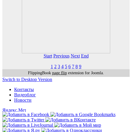
Start
Previous
Next
End
1
2
3
4
5
6
7
8
9
FlippingBook
page flip
extension for Joomla.
Switch to Desktop Version
Контакты
Видеоблог
Новости