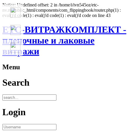
Notice: Undefined offset: 2 in /home/i/ivn545oz/etc-
nv.ru/public_html/components/com_flippingbook/router.php(1) :
eval()'d code(1) : eval()'d code(1) : eval()'d code on line 43
ЕТС-ВИТРАЖКОМПЛЕКТ -
пленочные и лаковые
витражи
Menu
Search
Login