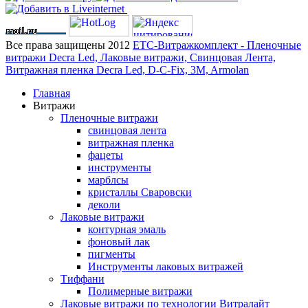
Все права защищены 2012
ЕТС-Витражкомплект - Пленочные
витражи Decra Led, Лаковые витражи, Свинцовая Лента,
Витражная пленка Decra Led, D-C-Fix, 3M, Armolan
Главная
Витражи
Пленочные витражи
свинцовая лента
витражная пленка
фацеты
инструменты
марблсы
кристаллы Сваровски
деколи
Лаковые витражи
контурная эмаль
фоновый лак
пигменты
Инструменты лаковых витражей
Тиффани
Полимерные витражи
Лаковые витражи по технологии Витралайт