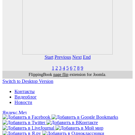
Start
Previous
Next
End
1
2
3
4
5
6
7
8
9
FlippingBook
page flip
extension for Joomla.
Switch to Desktop Version
Контакты
Видеоблог
Новости