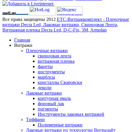
Все права защищены 2012
ЕТС-Витражкомплект - Пленочные
витражи Decra Led, Лаковые витражи, Свинцовая Лента,
Витражная пленка Decra Led, D-C-Fix, 3M, Armolan
Главная
Витражи
Пленочные витражи
свинцовая лента
витражная пленка
фацеты
инструменты
марблсы
кристаллы Сваровски
деколи
Лаковые витражи
контурная эмаль
фоновый лак
пигменты
Инструменты лаковых витражей
Тиффани
Полимерные витражи
Лаковые витражи по технологии Витралайт