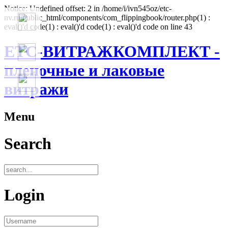
Notice: Undefined offset: 2 in /home/i/ivn545oz/etc-
nv.ru/public_html/components/com_flippingbook/router.php(1) :
eval()'d code(1) : eval()'d code(1) : eval()'d code on line 43
ЕТС-ВИТРАЖКОМПЛЕКТ -
пленочные и лаковые
витражи
Menu
Search
Login