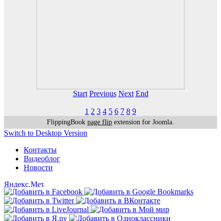
Start
Previous
Next
End
1
2
3
4
5
6
7
8
9
FlippingBook
page flip
extension for Joomla.
Switch to Desktop Version
Контакты
Видеоблог
Новости