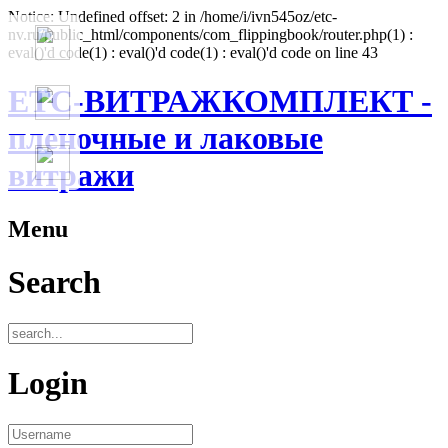
Notice: Undefined offset: 2 in /home/i/ivn545oz/etc-
nv.ru/public_html/components/com_flippingbook/router.php(1) :
eval()'d code(1) : eval()'d code(1) : eval()'d code on line 43
ЕТС-ВИТРАЖКОМПЛЕКТ -
пленочные и лаковые
витражи
Menu
Search
Login