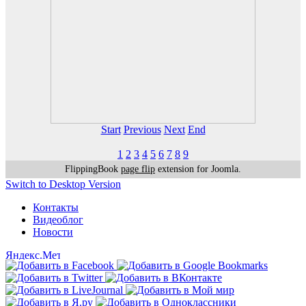
Start
Previous
Next
End
1
2
3
4
5
6
7
8
9
FlippingBook
page flip
extension for Joomla.
Switch to Desktop Version
Контакты
Видеоблог
Новости