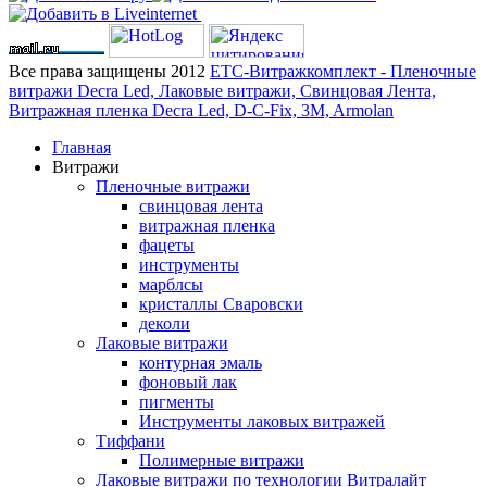
Все права защищены 2012
ЕТС-Витражкомплект - Пленочные
витражи Decra Led, Лаковые витражи, Свинцовая Лента,
Витражная пленка Decra Led, D-C-Fix, 3M, Armolan
Главная
Витражи
Пленочные витражи
свинцовая лента
витражная пленка
фацеты
инструменты
марблсы
кристаллы Сваровски
деколи
Лаковые витражи
контурная эмаль
фоновый лак
пигменты
Инструменты лаковых витражей
Тиффани
Полимерные витражи
Лаковые витражи по технологии Витралайт