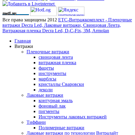
Все права защищены 2012
ЕТС-Витражкомплект - Пленочные
витражи Decra Led, Лаковые витражи, Свинцовая Лента,
Витражная пленка Decra Led, D-C-Fix, 3M, Armolan
Главная
Витражи
Пленочные витражи
свинцовая лента
витражная пленка
фацеты
инструменты
марблсы
кристаллы Сваровски
деколи
Лаковые витражи
контурная эмаль
фоновый лак
пигменты
Инструменты лаковых витражей
Тиффани
Полимерные витражи
Лаковые витражи по технологии Витралайт