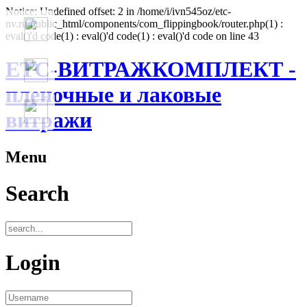
Notice: Undefined offset: 2 in /home/i/ivn545oz/etc-
nv.ru/public_html/components/com_flippingbook/router.php(1) :
eval()'d code(1) : eval()'d code(1) : eval()'d code on line 43
ЕТС-ВИТРАЖКОМПЛЕКТ -
пленочные и лаковые
витражи
Menu
Search
Login