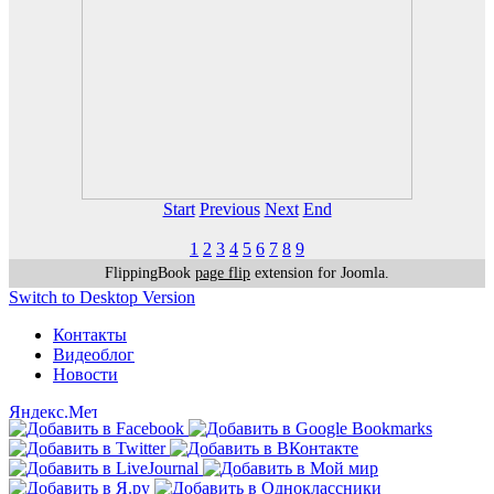
Start
Previous
Next
End
1
2
3
4
5
6
7
8
9
FlippingBook
page flip
extension for Joomla.
Switch to Desktop Version
Контакты
Видеоблог
Новости