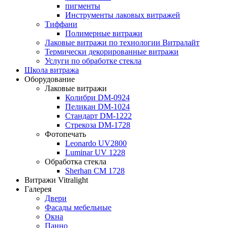
пигменты
Инструменты лаковых витражей
Тиффани
Полимерные витражи
Лаковые витражи по технологии Витралайт
Термически декорированные витражи
Услуги по обработке стекла
Школа витража
Оборудование
Лаковые витражи
Колибри DM-0924
Пеликан DM-1024
Стандарт DM-1222
Стрекоза DM-1728
Фотопечать
Leonardo UV2800
Luminar UV 1228
Обработка стекла
Sherhan CM 1728
Витражи Vitralight
Галерея
Двери
Фасады мебельные
Окна
Панно