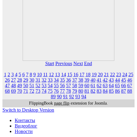
Start
Previous
Next
End
1
2
3
4
5
6
7
8
9
10
11
12
13
14
15
16
17
18
19
20
21
22
23
24
25
26
27
28
29
30
31
32
33
34
35
36
37
38
39
40
41
42
43
44
45
46
47
48
49
50
51
52
53
54
55
56
57
58
59
60
61
62
63
64
65
66
67
68
69
70
71
72
73
74
75
76
77
78
79
80
81
82
83
84
85
86
87
88
89
90
91
92
93
94
FlippingBook
page flip
extension for Joomla.
Switch to Desktop Version
Контакты
Видеоблог
Новости