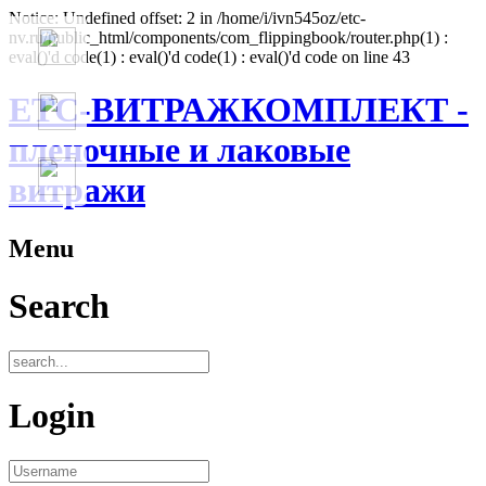
Notice: Undefined offset: 2 in /home/i/ivn545oz/etc-
nv.ru/public_html/components/com_flippingbook/router.php(1) :
eval()'d code(1) : eval()'d code(1) : eval()'d code on line 43
ЕТС-ВИТРАЖКОМПЛЕКТ -
пленочные и лаковые
витражи
Menu
Search
Login