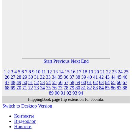
Start
Previous
Next
End
1
2
3
4
5
6
7
8
9
10
11
12
13
14
15
16
17
18
19
20
21
22
23
24
25
26
27
28
29
30
31
32
33
34
35
36
37
38
39
40
41
42
43
44
45
46
47
48
49
50
51
52
53
54
55
56
57
58
59
60
61
62
63
64
65
66
67
68
69
70
71
72
73
74
75
76
77
78
79
80
81
82
83
84
85
86
87
88
89
90
91
92
93
94
FlippingBook
page flip
extension for Joomla.
Switch to Desktop Version
Контакты
Видеоблог
Новости