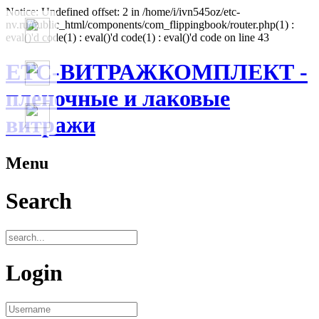
Notice: Undefined offset: 2 in /home/i/ivn545oz/etc-
nv.ru/public_html/components/com_flippingbook/router.php(1) :
eval()'d code(1) : eval()'d code(1) : eval()'d code on line 43
ЕТС-ВИТРАЖКОМПЛЕКТ -
пленочные и лаковые
витражи
Menu
Search
Login