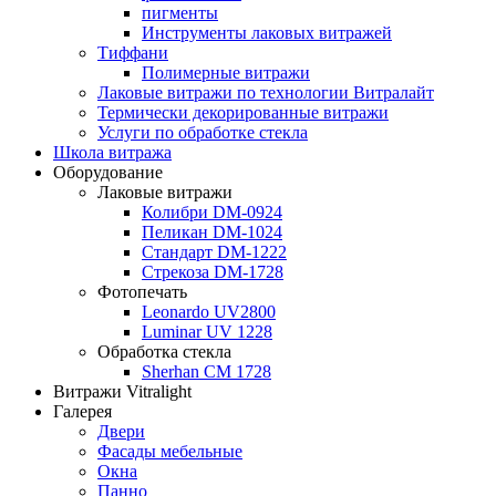
пигменты
Инструменты лаковых витражей
Тиффани
Полимерные витражи
Лаковые витражи по технологии Витралайт
Термически декорированные витражи
Услуги по обработке стекла
Школа витража
Оборудование
Лаковые витражи
Колибри DM-0924
Пеликан DM-1024
Стандарт DM-1222
Стрекоза DM-1728
Фотопечать
Leonardo UV2800
Luminar UV 1228
Обработка стекла
Sherhan CM 1728
Витражи Vitralight
Галерея
Двери
Фасады мебельные
Окна
Панно