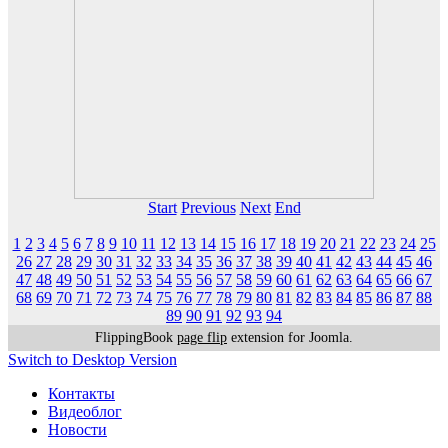
Start
Previous
Next
End
1
2
3
4
5
6
7
8
9
10
11
12
13
14
15
16
17
18
19
20
21
22
23
24
25
26
27
28
29
30
31
32
33
34
35
36
37
38
39
40
41
42
43
44
45
46
47
48
49
50
51
52
53
54
55
56
57
58
59
60
61
62
63
64
65
66
67
68
69
70
71
72
73
74
75
76
77
78
79
80
81
82
83
84
85
86
87
88
89
90
91
92
93
94
FlippingBook
page flip
extension for Joomla.
Switch to Desktop Version
Контакты
Видеоблог
Новости