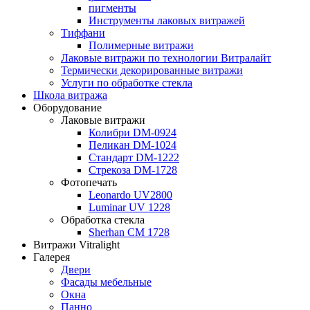
пигменты
Инструменты лаковых витражей
Тиффани
Полимерные витражи
Лаковые витражи по технологии Витралайт
Термически декорированные витражи
Услуги по обработке стекла
Школа витража
Оборудование
Лаковые витражи
Колибри DM-0924
Пеликан DM-1024
Стандарт DM-1222
Стрекоза DM-1728
Фотопечать
Leonardo UV2800
Luminar UV 1228
Обработка стекла
Sherhan CM 1728
Витражи Vitralight
Галерея
Двери
Фасады мебельные
Окна
Панно