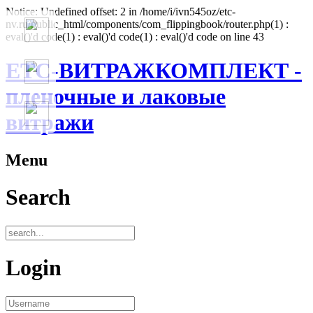
Notice: Undefined offset: 2 in /home/i/ivn545oz/etc-
nv.ru/public_html/components/com_flippingbook/router.php(1) :
eval()'d code(1) : eval()'d code(1) : eval()'d code on line 43
ЕТС-ВИТРАЖКОМПЛЕКТ -
пленочные и лаковые
витражи
Menu
Search
Login