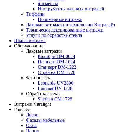
пигменты
Инструменты лаковых витражей
Тиффани
Полимерные витражи
Лаковые витражи по технологии Витралайт
Термически декорированные витражи
Услуги по обработке стекла
Школа витража
Оборудование
Лаковые витражи
Колибри DM-0924
Пеликан DM-1024
Стандарт DM-1222
Стрекоза DM-1728
Фотопечать
Leonardo UV2800
Luminar UV 1228
Обработка стекла
Sherhan CM 1728
Витражи Vitralight
Галерея
Двери
Фасады мебельные
Окна
Панно