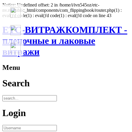
Notice: Undefined offset: 2 in /home/i/ivn545oz/etc-
nv.ru/public_html/components/com_flippingbook/router.php(1) :
eval()'d code(1) : eval()'d code(1) : eval()'d code on line 43
ЕТС-ВИТРАЖКОМПЛЕКТ -
пленочные и лаковые
витражи
Menu
Search
Login