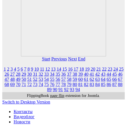
Start
Previous
Next
End
1
2
3
4
5
6
7
8
9
10
11
12
13
14
15
16
17
18
19
20
21
22
23
24
25
26
27
28
29
30
31
32
33
34
35
36
37
38
39
40
41
42
43
44
45
46
47
48
49
50
51
52
53
54
55
56
57
58
59
60
61
62
63
64
65
66
67
68
69
70
71
72
73
74
75
76
77
78
79
80
81
82
83
84
85
86
87
88
89
90
91
92
93
94
FlippingBook
page flip
extension for Joomla.
Switch to Desktop Version
Контакты
Видеоблог
Новости