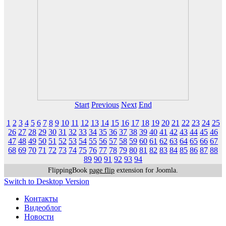
Start
Previous
Next
End
1
2
3
4
5
6
7
8
9
10
11
12
13
14
15
16
17
18
19
20
21
22
23
24
25
26
27
28
29
30
31
32
33
34
35
36
37
38
39
40
41
42
43
44
45
46
47
48
49
50
51
52
53
54
55
56
57
58
59
60
61
62
63
64
65
66
67
68
69
70
71
72
73
74
75
76
77
78
79
80
81
82
83
84
85
86
87
88
89
90
91
92
93
94
FlippingBook
page flip
extension for Joomla.
Switch to Desktop Version
Контакты
Видеоблог
Новости