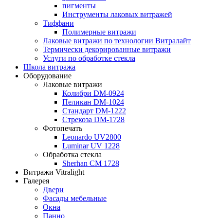
пигменты
Инструменты лаковых витражей
Тиффани
Полимерные витражи
Лаковые витражи по технологии Витралайт
Термически декорированные витражи
Услуги по обработке стекла
Школа витража
Оборудование
Лаковые витражи
Колибри DM-0924
Пеликан DM-1024
Стандарт DM-1222
Стрекоза DM-1728
Фотопечать
Leonardo UV2800
Luminar UV 1228
Обработка стекла
Sherhan CM 1728
Витражи Vitralight
Галерея
Двери
Фасады мебельные
Окна
Панно