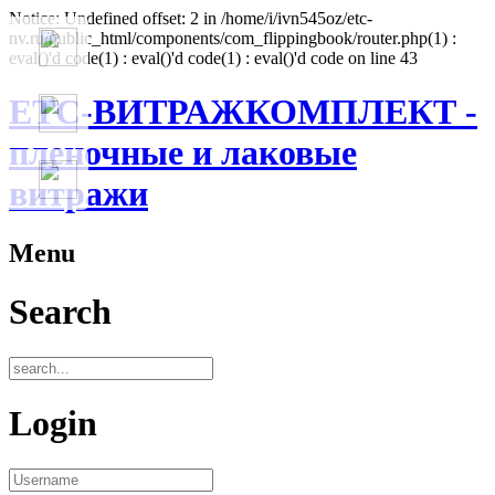
Notice: Undefined offset: 2 in /home/i/ivn545oz/etc-
nv.ru/public_html/components/com_flippingbook/router.php(1) :
eval()'d code(1) : eval()'d code(1) : eval()'d code on line 43
ЕТС-ВИТРАЖКОМПЛЕКТ -
пленочные и лаковые
витражи
Menu
Search
Login