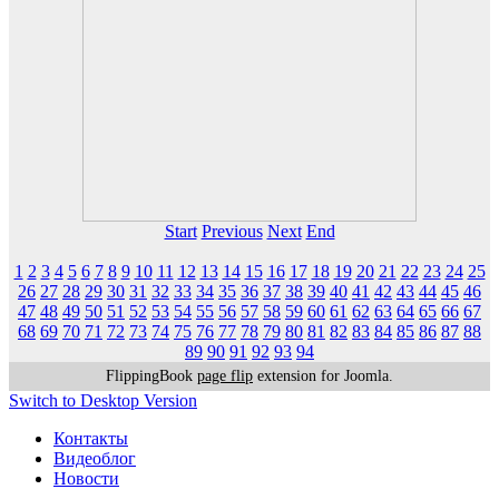
Start
Previous
Next
End
1
2
3
4
5
6
7
8
9
10
11
12
13
14
15
16
17
18
19
20
21
22
23
24
25
26
27
28
29
30
31
32
33
34
35
36
37
38
39
40
41
42
43
44
45
46
47
48
49
50
51
52
53
54
55
56
57
58
59
60
61
62
63
64
65
66
67
68
69
70
71
72
73
74
75
76
77
78
79
80
81
82
83
84
85
86
87
88
89
90
91
92
93
94
FlippingBook
page flip
extension for Joomla.
Switch to Desktop Version
Контакты
Видеоблог
Новости