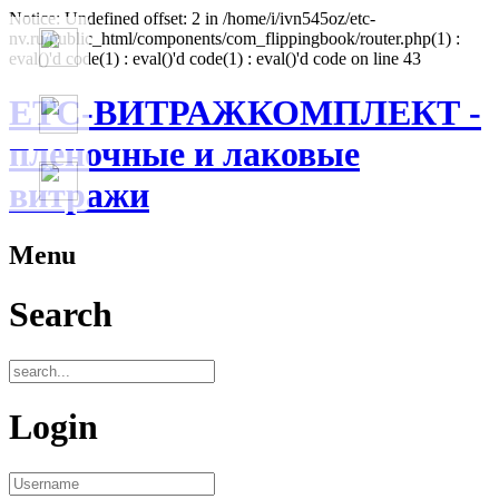
Notice: Undefined offset: 2 in /home/i/ivn545oz/etc-
nv.ru/public_html/components/com_flippingbook/router.php(1) :
eval()'d code(1) : eval()'d code(1) : eval()'d code on line 43
ЕТС-ВИТРАЖКОМПЛЕКТ -
пленочные и лаковые
витражи
Menu
Search
Login