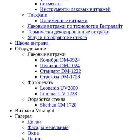
пигменты
Инструменты лаковых витражей
Тиффани
Полимерные витражи
Лаковые витражи по технологии Витралайт
Термически декорированные витражи
Услуги по обработке стекла
Школа витража
Оборудование
Лаковые витражи
Колибри DM-0924
Пеликан DM-1024
Стандарт DM-1222
Стрекоза DM-1728
Фотопечать
Leonardo UV2800
Luminar UV 1228
Обработка стекла
Sherhan CM 1728
Витражи Vitralight
Галерея
Двери
Фасады мебельные
Окна
Панно