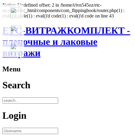
Notice: Undefined offset: 2 in /home/i/ivn545oz/etc-
nv.ru/public_html/components/com_flippingbook/router.php(1) :
eval()'d code(1) : eval()'d code(1) : eval()'d code on line 43
ЕТС-ВИТРАЖКОМПЛЕКТ -
пленочные и лаковые
витражи
Menu
Search
Login