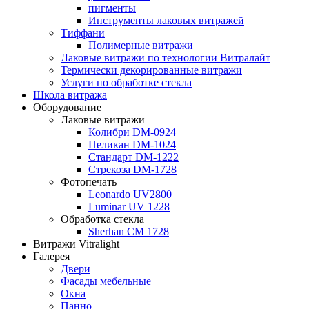
пигменты
Инструменты лаковых витражей
Тиффани
Полимерные витражи
Лаковые витражи по технологии Витралайт
Термически декорированные витражи
Услуги по обработке стекла
Школа витража
Оборудование
Лаковые витражи
Колибри DM-0924
Пеликан DM-1024
Стандарт DM-1222
Стрекоза DM-1728
Фотопечать
Leonardo UV2800
Luminar UV 1228
Обработка стекла
Sherhan CM 1728
Витражи Vitralight
Галерея
Двери
Фасады мебельные
Окна
Панно