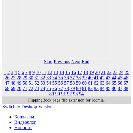
Start
Previous
Next
End
1
2
3
4
5
6
7
8
9
10
11
12
13
14
15
16
17
18
19
20
21
22
23
24
25
26
27
28
29
30
31
32
33
34
35
36
37
38
39
40
41
42
43
44
45
46
47
48
49
50
51
52
53
54
55
56
57
58
59
60
61
62
63
64
65
66
67
68
69
70
71
72
73
74
75
76
77
78
79
80
81
82
83
84
85
86
87
88
89
90
91
92
93
94
FlippingBook
page flip
extension for Joomla.
Switch to Desktop Version
Контакты
Видеоблог
Новости