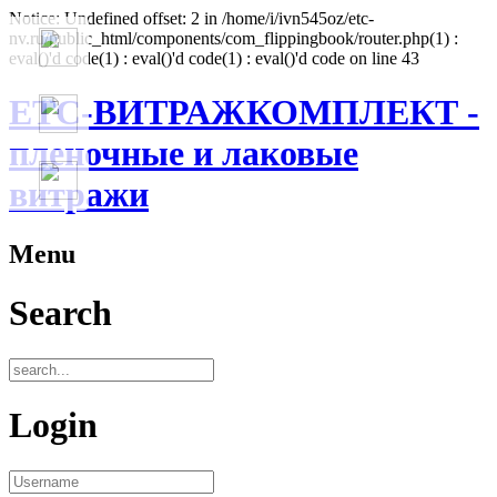
Notice: Undefined offset: 2 in /home/i/ivn545oz/etc-
nv.ru/public_html/components/com_flippingbook/router.php(1) :
eval()'d code(1) : eval()'d code(1) : eval()'d code on line 43
ЕТС-ВИТРАЖКОМПЛЕКТ -
пленочные и лаковые
витражи
Menu
Search
Login