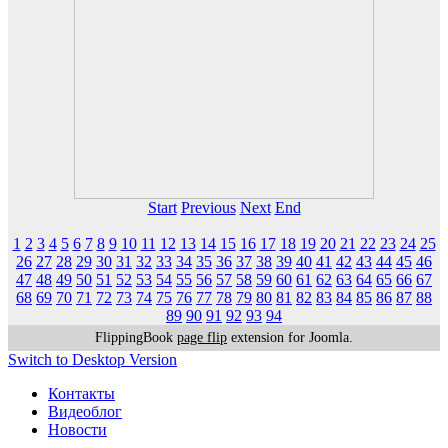
Start
Previous
Next
End
1
2
3
4
5
6
7
8
9
10
11
12
13
14
15
16
17
18
19
20
21
22
23
24
25
26
27
28
29
30
31
32
33
34
35
36
37
38
39
40
41
42
43
44
45
46
47
48
49
50
51
52
53
54
55
56
57
58
59
60
61
62
63
64
65
66
67
68
69
70
71
72
73
74
75
76
77
78
79
80
81
82
83
84
85
86
87
88
89
90
91
92
93
94
FlippingBook
page flip
extension for Joomla.
Switch to Desktop Version
Контакты
Видеоблог
Новости