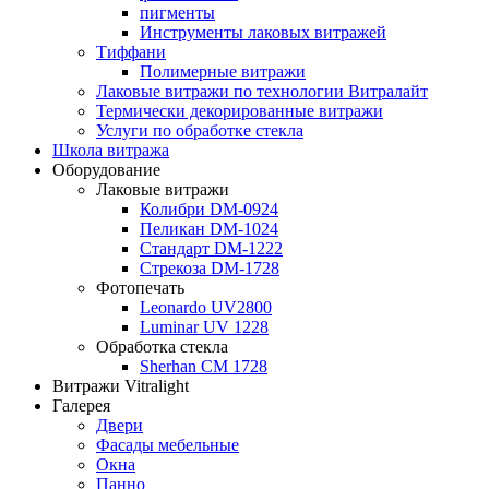
пигменты
Инструменты лаковых витражей
Тиффани
Полимерные витражи
Лаковые витражи по технологии Витралайт
Термически декорированные витражи
Услуги по обработке стекла
Школа витража
Оборудование
Лаковые витражи
Колибри DM-0924
Пеликан DM-1024
Стандарт DM-1222
Стрекоза DM-1728
Фотопечать
Leonardo UV2800
Luminar UV 1228
Обработка стекла
Sherhan CM 1728
Витражи Vitralight
Галерея
Двери
Фасады мебельные
Окна
Панно