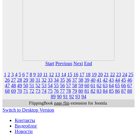
Start
Previous
Next
End
1
2
3
4
5
6
7
8
9
10
11
12
13
14
15
16
17
18
19
20
21
22
23
24
25
26
27
28
29
30
31
32
33
34
35
36
37
38
39
40
41
42
43
44
45
46
47
48
49
50
51
52
53
54
55
56
57
58
59
60
61
62
63
64
65
66
67
68
69
70
71
72
73
74
75
76
77
78
79
80
81
82
83
84
85
86
87
88
89
90
91
92
93
94
FlippingBook
page flip
extension for Joomla.
Switch to Desktop Version
Контакты
Видеоблог
Новости