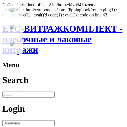
Notice: Undefined offset: 2 in /home/i/ivn545oz/etc-
nv.ru/public_html/components/com_flippingbook/router.php(1) :
eval()'d code(1) : eval()'d code(1) : eval()'d code on line 43
ЕТС-ВИТРАЖКОМПЛЕКТ -
пленочные и лаковые
витражи
Menu
Search
Login