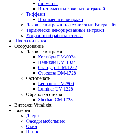
пигменты
Инструменты лаковых витражей
Тиффани
Полимерные витражи
Лаковые витражи по технологии Витралайт
Термически декорированные витражи
Услуги по обработке стекла
Школа витража
Оборудование
Лаковые витражи
Колибри DM-0924
Пеликан DM-1024
Стандарт DM-1222
Стрекоза DM-1728
Фотопечать
Leonardo UV2800
Luminar UV 1228
Обработка стекла
Sherhan CM 1728
Витражи Vitralight
Галерея
Двери
Фасады мебельные
Окна
Панно