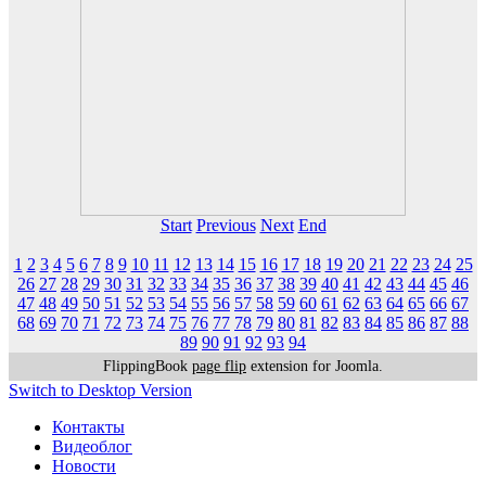
Start
Previous
Next
End
1
2
3
4
5
6
7
8
9
10
11
12
13
14
15
16
17
18
19
20
21
22
23
24
25
26
27
28
29
30
31
32
33
34
35
36
37
38
39
40
41
42
43
44
45
46
47
48
49
50
51
52
53
54
55
56
57
58
59
60
61
62
63
64
65
66
67
68
69
70
71
72
73
74
75
76
77
78
79
80
81
82
83
84
85
86
87
88
89
90
91
92
93
94
FlippingBook
page flip
extension for Joomla.
Switch to Desktop Version
Контакты
Видеоблог
Новости