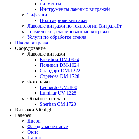
пигменты
Инструменты лаковых витражей
Тиффани
Полимерные витражи
Лаковые витражи по технологии Витралайт
Термически декорированные витражи
Услуги по обработке стекла
Школа витража
Оборудование
Лаковые витражи
Колибри DM-0924
Пеликан DM-1024
Стандарт DM-1222
Стрекоза DM-1728
Фотопечать
Leonardo UV2800
Luminar UV 1228
Обработка стекла
Sherhan CM 1728
Витражи Vitralight
Галерея
Двери
Фасады мебельные
Окна
Панно