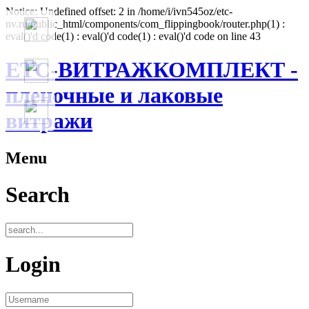
Notice: Undefined offset: 2 in /home/i/ivn545oz/etc-
nv.ru/public_html/components/com_flippingbook/router.php(1) :
eval()'d code(1) : eval()'d code(1) : eval()'d code on line 43
ЕТС-ВИТРАЖКОМПЛЕКТ -
пленочные и лаковые
витражи
Menu
Search
Login