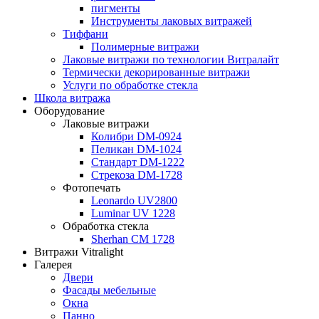
пигменты
Инструменты лаковых витражей
Тиффани
Полимерные витражи
Лаковые витражи по технологии Витралайт
Термически декорированные витражи
Услуги по обработке стекла
Школа витража
Оборудование
Лаковые витражи
Колибри DM-0924
Пеликан DM-1024
Стандарт DM-1222
Стрекоза DM-1728
Фотопечать
Leonardo UV2800
Luminar UV 1228
Обработка стекла
Sherhan CM 1728
Витражи Vitralight
Галерея
Двери
Фасады мебельные
Окна
Панно