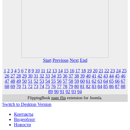
Start
Previous
Next
End
1
2
3
4
5
6
7
8
9
10
11
12
13
14
15
16
17
18
19
20
21
22
23
24
25
26
27
28
29
30
31
32
33
34
35
36
37
38
39
40
41
42
43
44
45
46
47
48
49
50
51
52
53
54
55
56
57
58
59
60
61
62
63
64
65
66
67
68
69
70
71
72
73
74
75
76
77
78
79
80
81
82
83
84
85
86
87
88
89
90
91
92
93
94
FlippingBook
page flip
extension for Joomla.
Switch to Desktop Version
Контакты
Видеоблог
Новости