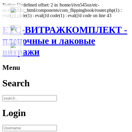
Notice: Undefined offset: 2 in /home/i/ivn545oz/etc-
nv.ru/public_html/components/com_flippingbook/router.php(1) :
eval()'d code(1) : eval()'d code(1) : eval()'d code on line 43
ЕТС-ВИТРАЖКОМПЛЕКТ -
пленочные и лаковые
витражи
Menu
Search
Login