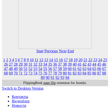
Start
Previous
Next
End
1
2
3
4
5
6
7
8
9
10
11
12
13
14
15
16
17
18
19
20
21
22
23
24
25
26
27
28
29
30
31
32
33
34
35
36
37
38
39
40
41
42
43
44
45
46
47
48
49
50
51
52
53
54
55
56
57
58
59
60
61
62
63
64
65
66
67
68
69
70
71
72
73
74
75
76
77
78
79
80
81
82
83
84
85
86
87
88
89
90
91
92
93
94
FlippingBook
page flip
extension for Joomla.
Switch to Desktop Version
Контакты
Видеоблог
Новости