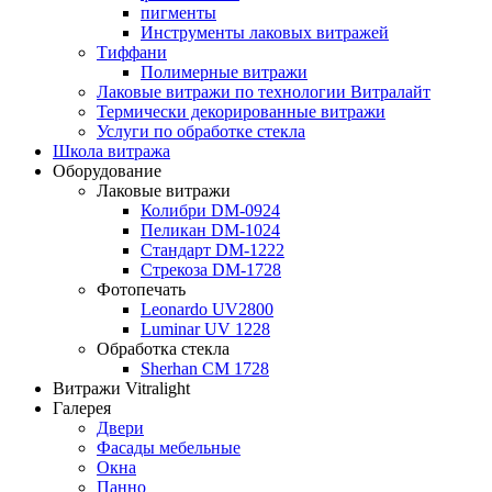
пигменты
Инструменты лаковых витражей
Тиффани
Полимерные витражи
Лаковые витражи по технологии Витралайт
Термически декорированные витражи
Услуги по обработке стекла
Школа витража
Оборудование
Лаковые витражи
Колибри DM-0924
Пеликан DM-1024
Стандарт DM-1222
Стрекоза DM-1728
Фотопечать
Leonardo UV2800
Luminar UV 1228
Обработка стекла
Sherhan CM 1728
Витражи Vitralight
Галерея
Двери
Фасады мебельные
Окна
Панно