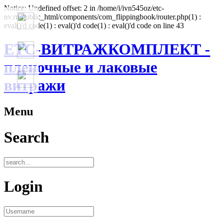
Notice: Undefined offset: 2 in /home/i/ivn545oz/etc-
nv.ru/public_html/components/com_flippingbook/router.php(1) :
eval()'d code(1) : eval()'d code(1) : eval()'d code on line 43
ЕТС-ВИТРАЖКОМПЛЕКТ -
пленочные и лаковые
витражи
Menu
Search
Login