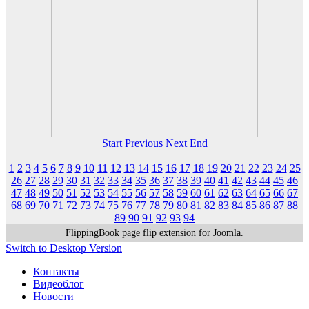
Start
Previous
Next
End
1
2
3
4
5
6
7
8
9
10
11
12
13
14
15
16
17
18
19
20
21
22
23
24
25
26
27
28
29
30
31
32
33
34
35
36
37
38
39
40
41
42
43
44
45
46
47
48
49
50
51
52
53
54
55
56
57
58
59
60
61
62
63
64
65
66
67
68
69
70
71
72
73
74
75
76
77
78
79
80
81
82
83
84
85
86
87
88
89
90
91
92
93
94
FlippingBook
page flip
extension for Joomla.
Switch to Desktop Version
Контакты
Видеоблог
Новости