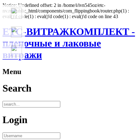
Notice: Undefined offset: 2 in /home/i/ivn545oz/etc-
nv.ru/public_html/components/com_flippingbook/router.php(1) :
eval()'d code(1) : eval()'d code(1) : eval()'d code on line 43
ЕТС-ВИТРАЖКОМПЛЕКТ -
пленочные и лаковые
витражи
Menu
Search
Login