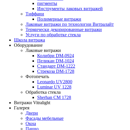
пигменты
Инструменты лаковых витражей
Тиффани
Полимерные витражи
Лаковые витражи по технологии Витралайт
Термически декорированные витражи
Услуги по обработке стекла
Школа витража
Оборудование
Лаковые витражи
Колибри DM-0924
Пеликан DM-1024
Стандарт DM-1222
Стрекоза DM-1728
Фотопечать
Leonardo UV2800
Luminar UV 1228
Обработка стекла
Sherhan CM 1728
Витражи Vitralight
Галерея
Двери
Фасады мебельные
Окна
Панно