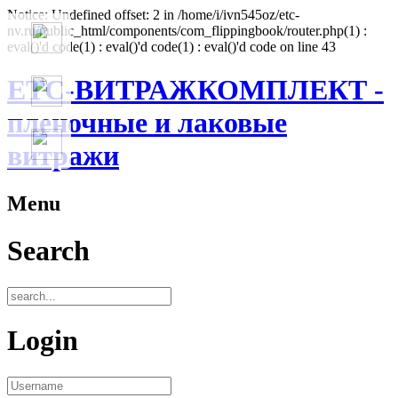
Notice: Undefined offset: 2 in /home/i/ivn545oz/etc-
nv.ru/public_html/components/com_flippingbook/router.php(1) :
eval()'d code(1) : eval()'d code(1) : eval()'d code on line 43
ЕТС-ВИТРАЖКОМПЛЕКТ -
пленочные и лаковые
витражи
Menu
Search
Login