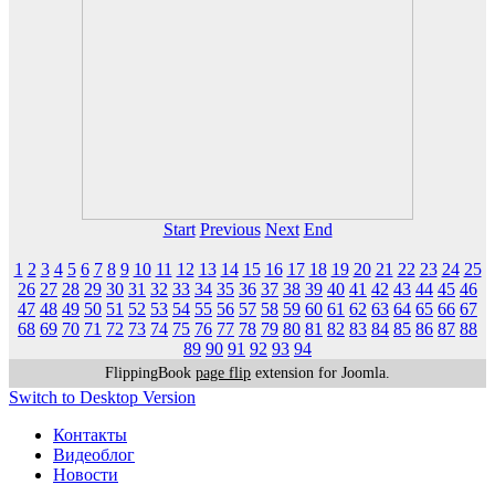
Start
Previous
Next
End
1
2
3
4
5
6
7
8
9
10
11
12
13
14
15
16
17
18
19
20
21
22
23
24
25
26
27
28
29
30
31
32
33
34
35
36
37
38
39
40
41
42
43
44
45
46
47
48
49
50
51
52
53
54
55
56
57
58
59
60
61
62
63
64
65
66
67
68
69
70
71
72
73
74
75
76
77
78
79
80
81
82
83
84
85
86
87
88
89
90
91
92
93
94
FlippingBook
page flip
extension for Joomla.
Switch to Desktop Version
Контакты
Видеоблог
Новости