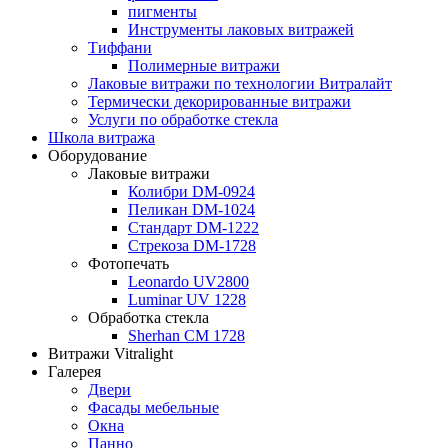
пигменты
Инструменты лаковых витражей
Тиффани
Полимерные витражи
Лаковые витражи по технологии Витралайт
Термически декорированные витражи
Услуги по обработке стекла
Школа витража
Оборудование
Лаковые витражи
Колибри DM-0924
Пеликан DM-1024
Стандарт DM-1222
Стрекоза DM-1728
Фотопечать
Leonardo UV2800
Luminar UV 1228
Обработка стекла
Sherhan CM 1728
Витражи Vitralight
Галерея
Двери
Фасады мебельные
Окна
Панно