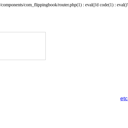
/components/com_flippingbook/router.php(1) : eval()'d code(1) : eval()'
et