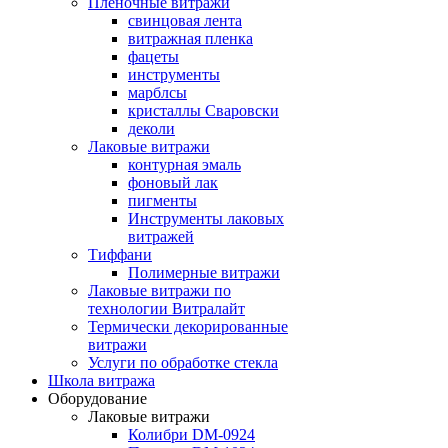
Пленочные витражи
свинцовая лента
витражная пленка
фацеты
инструменты
марблсы
кристаллы Сваровски
деколи
Лаковые витражи
контурная эмаль
фоновый лак
пигменты
Инструменты лаковых
витражей
Тиффани
Полимерные витражи
Лаковые витражи по
технологии Витралайт
Термически декорированные
витражи
Услуги по обработке стекла
Школа витража
Оборудование
Лаковые витражи
Колибри DM-0924