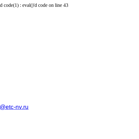
d code(1) : eval()'d code on line 43
c@etc-nv.ru