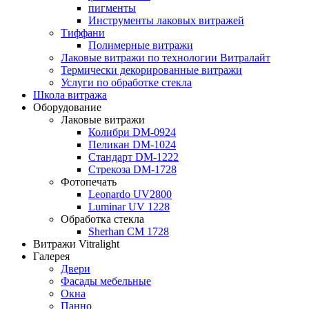
пигменты
Инструменты лаковых витражей
Тиффани
Полимерные витражи
Лаковые витражи по технологии Витралайт
Термически декорированные витражи
Услуги по обработке стекла
Школа витража
Оборудование
Лаковые витражи
Колибри DM-0924
Пеликан DM-1024
Стандарт DM-1222
Стрекоза DM-1728
Фотопечать
Leonardo UV2800
Luminar UV 1228
Обработка стекла
Sherhan CM 1728
Витражи Vitralight
Галерея
Двери
Фасады мебельные
Окна
Панно