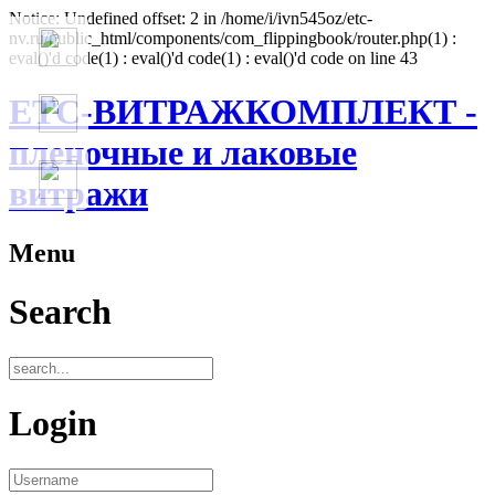
Notice: Undefined offset: 2 in /home/i/ivn545oz/etc-
nv.ru/public_html/components/com_flippingbook/router.php(1) :
eval()'d code(1) : eval()'d code(1) : eval()'d code on line 43
ЕТС-ВИТРАЖКОМПЛЕКТ -
пленочные и лаковые
витражи
Menu
Search
Login