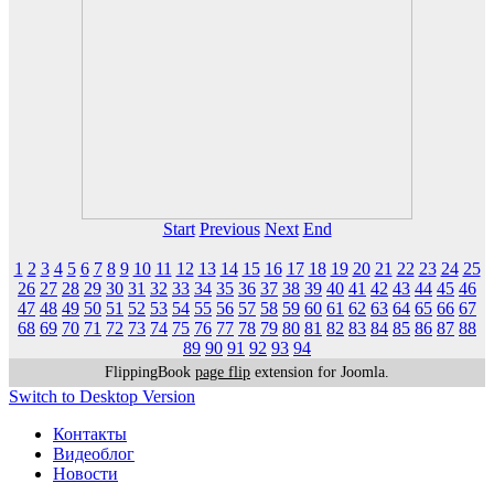
Start
Previous
Next
End
1
2
3
4
5
6
7
8
9
10
11
12
13
14
15
16
17
18
19
20
21
22
23
24
25
26
27
28
29
30
31
32
33
34
35
36
37
38
39
40
41
42
43
44
45
46
47
48
49
50
51
52
53
54
55
56
57
58
59
60
61
62
63
64
65
66
67
68
69
70
71
72
73
74
75
76
77
78
79
80
81
82
83
84
85
86
87
88
89
90
91
92
93
94
FlippingBook
page flip
extension for Joomla.
Switch to Desktop Version
Контакты
Видеоблог
Новости