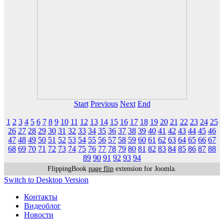
Start
Previous
Next
End
1
2
3
4
5
6
7
8
9
10
11
12
13
14
15
16
17
18
19
20
21
22
23
24
25
26
27
28
29
30
31
32
33
34
35
36
37
38
39
40
41
42
43
44
45
46
47
48
49
50
51
52
53
54
55
56
57
58
59
60
61
62
63
64
65
66
67
68
69
70
71
72
73
74
75
76
77
78
79
80
81
82
83
84
85
86
87
88
89
90
91
92
93
94
FlippingBook
page flip
extension for Joomla.
Switch to Desktop Version
Контакты
Видеоблог
Новости