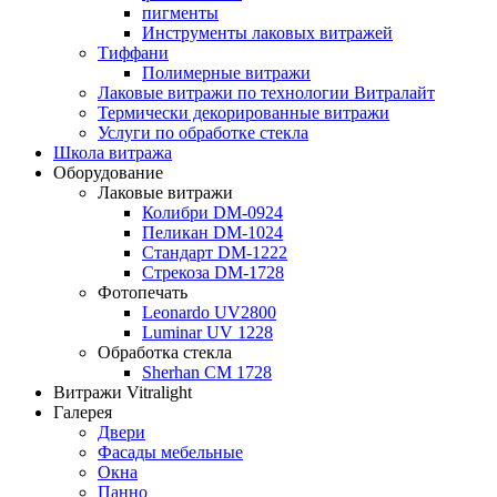
пигменты
Инструменты лаковых витражей
Тиффани
Полимерные витражи
Лаковые витражи по технологии Витралайт
Термически декорированные витражи
Услуги по обработке стекла
Школа витража
Оборудование
Лаковые витражи
Колибри DM-0924
Пеликан DM-1024
Стандарт DM-1222
Стрекоза DM-1728
Фотопечать
Leonardo UV2800
Luminar UV 1228
Обработка стекла
Sherhan CM 1728
Витражи Vitralight
Галерея
Двери
Фасады мебельные
Окна
Панно