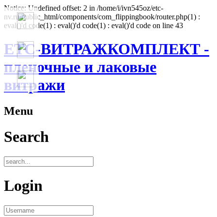
Notice: Undefined offset: 2 in /home/i/ivn545oz/etc-
nv.ru/public_html/components/com_flippingbook/router.php(1) :
eval()'d code(1) : eval()'d code(1) : eval()'d code on line 43
ЕТС-ВИТРАЖКОМПЛЕКТ -
пленочные и лаковые
витражи
Menu
Search
Login