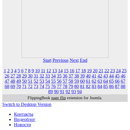
Start
Previous
Next
End
1
2
3
4
5
6
7
8
9
10
11
12
13
14
15
16
17
18
19
20
21
22
23
24
25
26
27
28
29
30
31
32
33
34
35
36
37
38
39
40
41
42
43
44
45
46
47
48
49
50
51
52
53
54
55
56
57
58
59
60
61
62
63
64
65
66
67
68
69
70
71
72
73
74
75
76
77
78
79
80
81
82
83
84
85
86
87
88
89
90
91
92
93
94
FlippingBook
page flip
extension for Joomla.
Switch to Desktop Version
Контакты
Видеоблог
Новости