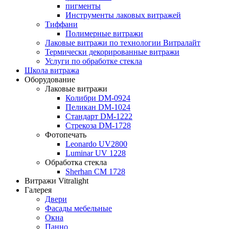
пигменты
Инструменты лаковых витражей
Тиффани
Полимерные витражи
Лаковые витражи по технологии Витралайт
Термически декорированные витражи
Услуги по обработке стекла
Школа витража
Оборудование
Лаковые витражи
Колибри DM-0924
Пеликан DM-1024
Стандарт DM-1222
Стрекоза DM-1728
Фотопечать
Leonardo UV2800
Luminar UV 1228
Обработка стекла
Sherhan CM 1728
Витражи Vitralight
Галерея
Двери
Фасады мебельные
Окна
Панно