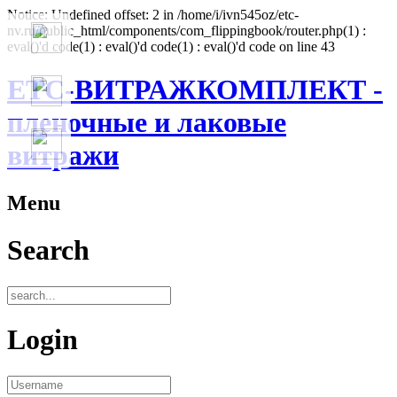
Notice: Undefined offset: 2 in /home/i/ivn545oz/etc-
nv.ru/public_html/components/com_flippingbook/router.php(1) :
eval()'d code(1) : eval()'d code(1) : eval()'d code on line 43
ЕТС-ВИТРАЖКОМПЛЕКТ -
пленочные и лаковые
витражи
Menu
Search
Login