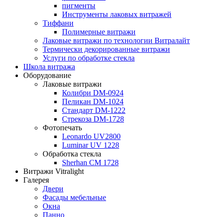
пигменты
Инструменты лаковых витражей
Тиффани
Полимерные витражи
Лаковые витражи по технологии Витралайт
Термически декорированные витражи
Услуги по обработке стекла
Школа витража
Оборудование
Лаковые витражи
Колибри DM-0924
Пеликан DM-1024
Стандарт DM-1222
Стрекоза DM-1728
Фотопечать
Leonardo UV2800
Luminar UV 1228
Обработка стекла
Sherhan CM 1728
Витражи Vitralight
Галерея
Двери
Фасады мебельные
Окна
Панно