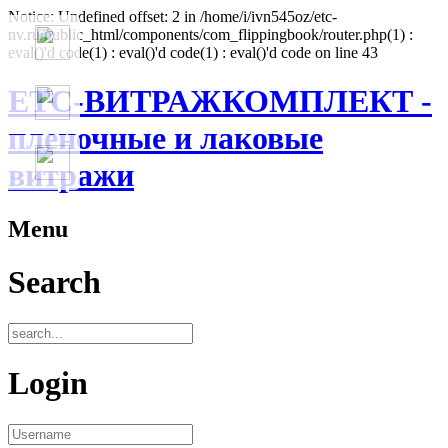
Notice: Undefined offset: 2 in /home/i/ivn545oz/etc-
nv.ru/public_html/components/com_flippingbook/router.php(1) :
eval()'d code(1) : eval()'d code(1) : eval()'d code on line 43
ЕТС-ВИТРАЖКОМПЛЕКТ -
пленочные и лаковые
витражи
Menu
Search
Login