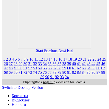
Start
Previous
Next
End
1
2
3
4
5
6
7
8
9
10
11
12
13
14
15
16
17
18
19
20
21
22
23
24
25
26
27
28
29
30
31
32
33
34
35
36
37
38
39
40
41
42
43
44
45
46
47
48
49
50
51
52
53
54
55
56
57
58
59
60
61
62
63
64
65
66
67
68
69
70
71
72
73
74
75
76
77
78
79
80
81
82
83
84
85
86
87
88
89
90
91
92
93
94
FlippingBook
page flip
extension for Joomla.
Switch to Desktop Version
Контакты
Видеоблог
Новости