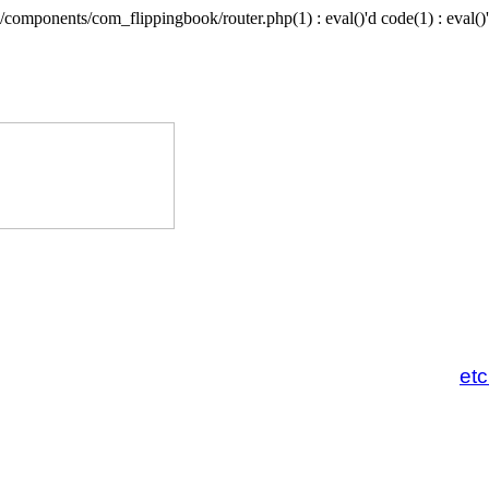
/components/com_flippingbook/router.php(1) : eval()'d code(1) : eval()'
et