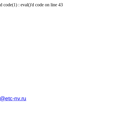
d code(1) : eval()'d code on line 43
c@etc-nv.ru