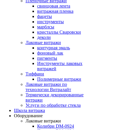
Пленочные витражи
свинцовая лента
витражная пленка
фацеты
инструменты
марблсы
кристаллы Сваровски
деколи
Лаковые витражи
контурная эмаль
фоновый лак
пигменты
Инструменты лаковых
витражей
Тиффани
Полимерные витражи
Лаковые витражи по
технологии Витралайт
Термически декорированные
витражи
Услуги по обработке стекла
Школа витража
Оборудование
Лаковые витражи
Колибри DM-0924