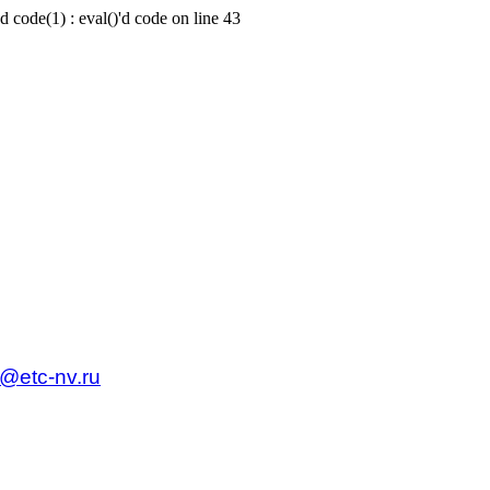
d code(1) : eval()'d code on line 43
c@etc-nv.ru