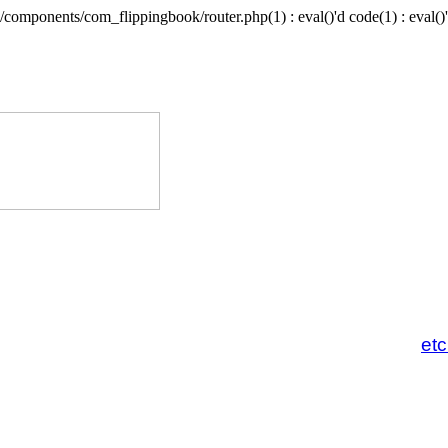
/components/com_flippingbook/router.php(1) : eval()'d code(1) : eval()'
et