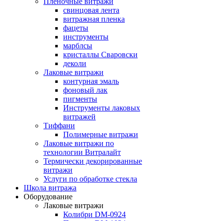
Пленочные витражи
свинцовая лента
витражная пленка
фацеты
инструменты
марблсы
кристаллы Сваровски
деколи
Лаковые витражи
контурная эмаль
фоновый лак
пигменты
Инструменты лаковых
витражей
Тиффани
Полимерные витражи
Лаковые витражи по
технологии Витралайт
Термически декорированные
витражи
Услуги по обработке стекла
Школа витража
Оборудование
Лаковые витражи
Колибри DM-0924