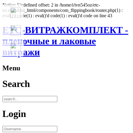
Notice: Undefined offset: 2 in /home/i/ivn545oz/etc-
nv.ru/public_html/components/com_flippingbook/router.php(1) :
eval()'d code(1) : eval()'d code(1) : eval()'d code on line 43
ЕТС-ВИТРАЖКОМПЛЕКТ -
пленочные и лаковые
витражи
Menu
Search
Login