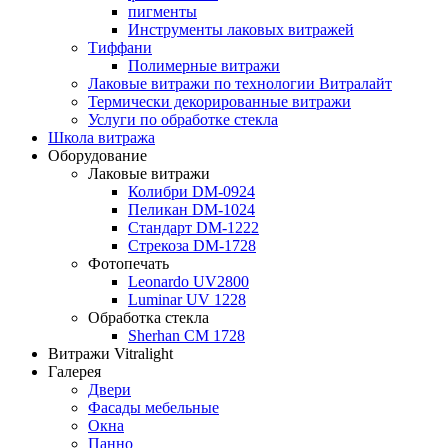
пигменты
Инструменты лаковых витражей
Тиффани
Полимерные витражи
Лаковые витражи по технологии Витралайт
Термически декорированные витражи
Услуги по обработке стекла
Школа витража
Оборудование
Лаковые витражи
Колибри DM-0924
Пеликан DM-1024
Стандарт DM-1222
Стрекоза DM-1728
Фотопечать
Leonardo UV2800
Luminar UV 1228
Обработка стекла
Sherhan CM 1728
Витражи Vitralight
Галерея
Двери
Фасады мебельные
Окна
Панно