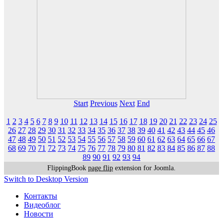
Start
Previous
Next
End
1
2
3
4
5
6
7
8
9
10
11
12
13
14
15
16
17
18
19
20
21
22
23
24
25
26
27
28
29
30
31
32
33
34
35
36
37
38
39
40
41
42
43
44
45
46
47
48
49
50
51
52
53
54
55
56
57
58
59
60
61
62
63
64
65
66
67
68
69
70
71
72
73
74
75
76
77
78
79
80
81
82
83
84
85
86
87
88
89
90
91
92
93
94
FlippingBook
page flip
extension for Joomla.
Switch to Desktop Version
Контакты
Видеоблог
Новости