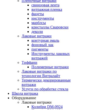
Пленочные витражи
свинцовая лента
витражная пленка
фацеты
инструменты
марблсы
кристаллы Сваровски
деколи
Лаковые витражи
контурная эмаль
фоновый лак
пигменты
Инструменты лаковых
витражей
Тиффани
Полимерные витражи
Лаковые витражи по
технологии Витралайт
Термически декорированные
витражи
Услуги по обработке стекла
Школа витража
Оборудование
Лаковые витражи
Колибри DM-0924