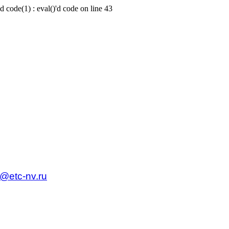
d code(1) : eval()'d code on line 43
c@etc-nv.ru