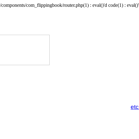
/components/com_flippingbook/router.php(1) : eval()'d code(1) : eval()'
et