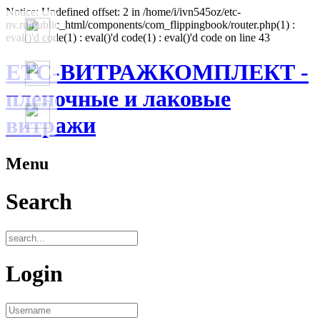
Notice: Undefined offset: 2 in /home/i/ivn545oz/etc-
nv.ru/public_html/components/com_flippingbook/router.php(1) :
eval()'d code(1) : eval()'d code(1) : eval()'d code on line 43
ЕТС-ВИТРАЖКОМПЛЕКТ -
пленочные и лаковые
витражи
Menu
Search
Login