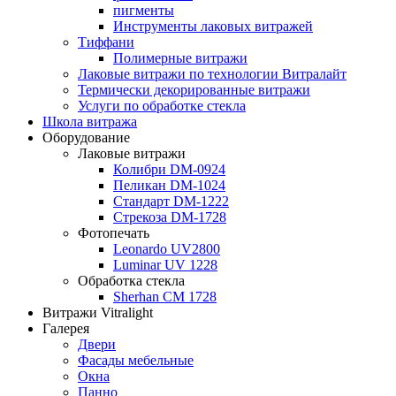
пигменты
Инструменты лаковых витражей
Тиффани
Полимерные витражи
Лаковые витражи по технологии Витралайт
Термически декорированные витражи
Услуги по обработке стекла
Школа витража
Оборудование
Лаковые витражи
Колибри DM-0924
Пеликан DM-1024
Стандарт DM-1222
Стрекоза DM-1728
Фотопечать
Leonardo UV2800
Luminar UV 1228
Обработка стекла
Sherhan CM 1728
Витражи Vitralight
Галерея
Двери
Фасады мебельные
Окна
Панно