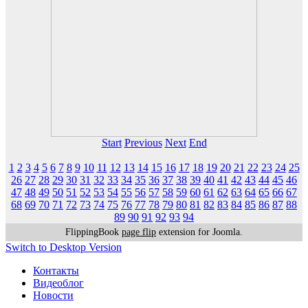
Start
Previous
Next
End
1
2
3
4
5
6
7
8
9
10
11
12
13
14
15
16
17
18
19
20
21
22
23
24
25
26
27
28
29
30
31
32
33
34
35
36
37
38
39
40
41
42
43
44
45
46
47
48
49
50
51
52
53
54
55
56
57
58
59
60
61
62
63
64
65
66
67
68
69
70
71
72
73
74
75
76
77
78
79
80
81
82
83
84
85
86
87
88
89
90
91
92
93
94
FlippingBook
page flip
extension for Joomla.
Switch to Desktop Version
Контакты
Видеоблог
Новости